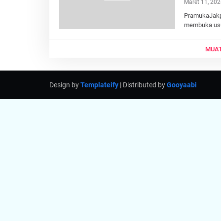
Maret 11, 202
PramukaJakpu
membuka usu
MUAT
Design by
Templateify
| Distributed by
Gooyaabi