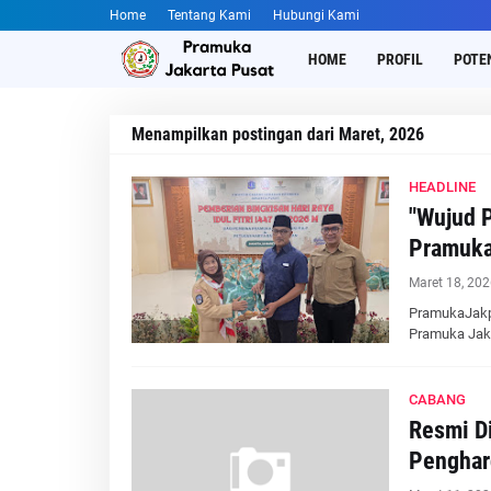
Home
Tentang Kami
Hubungi Kami
HOME
PROFIL
POTE
Menampilkan postingan dari Maret, 2026
HEADLINE
"Wujud 
Pramuka
Maret 18, 202
PramukaJakpu
Pramuka Jak
CABANG
Resmi Di
Penghar